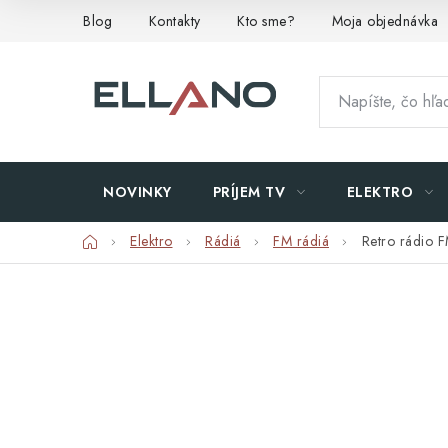
Prejsť
Blog
Kontakty
Kto sme?
Moja objednávka
na
obsah
NOVINKY
PRÍJEM TV
ELEKTRO
Domov
Elektro
Rádiá
FM rádiá
Retro rádio