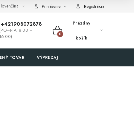
lovenčina
Prihlásenie
Registrácia
Prázdny
+421908072878
(PO–PIA: 8:00 –
NÁKUPNÝ
16:00)
košík
KOŠÍK
ENÝ TOVAR
VÝPREDAJ